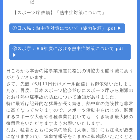
記
【スポーツ庁依頼】「熱中症対策について」
①日ス協：熱中症対策について（協力依頼）.pdf
②スポ庁：Ｒ6年度における熱中症対策について.pdf
日ごろから本会の諸事業推進に格別の御協力を賜り誠にあり
がとうございます。
さて、先般（6月11日付けメール配信）も御依頼いたしまし
たが、再度、日本スポーツ協会並びにスポーツ庁から別添の
とおり熱中症事故の防止について通知がありました。
特に最近は記録的な猛暑が長く続き、熱中症の危険性も非常
に高くなっておりますので、スポーツ活動中をはじめ、関連
するスポーツ大会や各種事業においても、引き続き最大限の
御留意をいただきますようお願いいたします。
なお、猛暑とともに天気の急変（大雨、雷）にも注意が必要
になりますので、気象情報等をこまめに御確認いただくとと